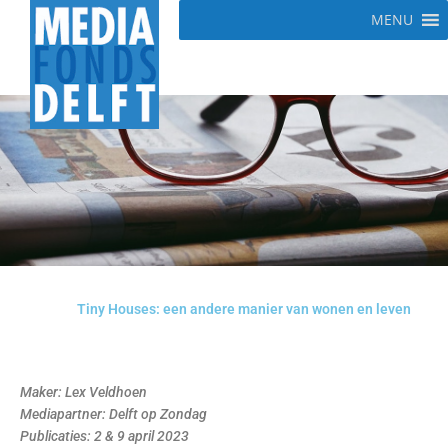
Ga
MENU
naar
de
inhoud
Tiny Houses: een andere manier van wonen en leven
M
aker: Lex Veldhoen
Mediapartner: Delft op Zondag
P
ublicaties: 2 & 9 april 2023