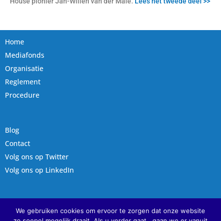
House pionier Jan-Willen van der Male.
Lees het tweede deel >>
Home
Mediafonds
Organisatie
Reglement
Procedure
Blog
Contact
Volg ons op Twitter
Volg ons op LinkedIn
Mediafonds Delft
We gebruiken cookies om ervoor te zorgen dat onze website
Schutterstraat 3
zo soepel mogelijk draait. Als u verder gaat , gaan we er vanuit