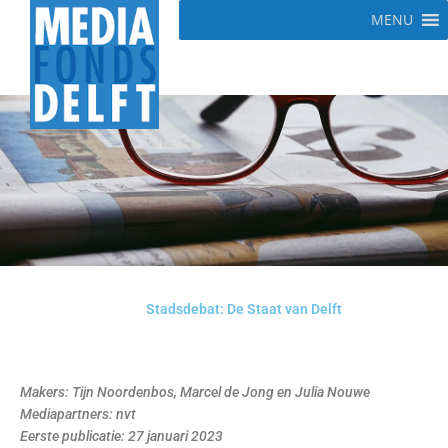
Ga
MENU
naar
de
inhoud
Stadsdebat: De Staat van Delft
M
akers: Tijn Noordenbos, Marcel de Jong en Julia Nouwe
Mediapartners: nvt
Eerste p
ublicatie: 27 januari 2023